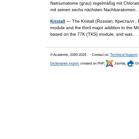
Natriumatome (grau) regelmäßig mit Chlorat
mit seinen sechs nächsten Nachbaratome
Kristall
— The Kristall (Russian: Кристалл ; 
module and the third major addition to the Mi
based on the 77K (TKS) module, and wa
© Academic, 2000-2026
Contact us:
Technical Support
,
Dictionaries export
, created on PHP,
Joomla,
Dr