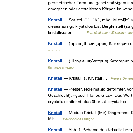
geometrischer Form und gesetzmäßigem inner
amorphen oder gestaltlosen Körper, im wes
Kristall
— Sm std. (11. Jh.), mhd. kristal[le] m.
dieses aus gr. krýstallos Eis, Bergkristall (zu gr
kristallisieren.… …
Etymologisches Wörterbuch de
Kristall
— (Бринц,Швейцария) Категория о
отелей
Kristall
— (Шладминг,Австрия) Категория о
Каталог отелей
Kristall
— Kristall, s. Krystall …
Pierer's Univer
Kristall
— »fester, regelmäßig geformter, vo
Geschlecht): »geschliffenes Glas«: Das Wort (ah
crystalla) entlehnt, das über lat. crystallus 
Kristall
— Module Kristall (Mir) Diagramme D
Mir …
Wikipédia en Français
Kristall
— Abb. 1: Schema des Kristallgitters