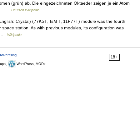
omen (grün) ab. Die eingezeichneten Oktaeder zeigen je ein Atom
n.… …
Deutsch Wikipedia
English: Crystal) (77KST, TsM T, 11F77T) module was the fourth
r space station. As with previous modules, its configuration was
s… …
Wikipedia
Advertising
18+
upal,
WordPress, MODx.