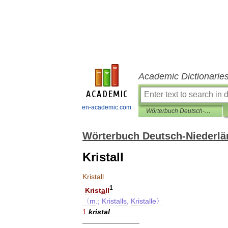
Academic Dictionarie
en-academic.com
Wörterbuch Deutsch-Niederländisch
Wörterbuch Deutsch-Niederlä
Kristall
Kristall
1
Krist
a
ll
〈m
.;
Kristalls
,
Kristalle〉
1
kristal
————————