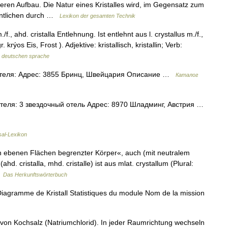
en Aufbau. Die Natur eines Kristalles wird, im Gegensatz zum
entlichen durch …
Lexikon der gesamten Technik
/f., ahd. cristalla Entlehnung. Ist entlehnt aus l. crystallus m./f.,
. krýos Eis, Frost ). Adjektive: kristallisch, kristallin; Verb:
r deutschen sprache
теля: Адрес: 3855 Бринц, Швейцария Описание …
Каталог
теля: 3 звездочный отель Адрес: 8970 Шладминг, Австрия …
sal-Lexikon
n ebenen Flächen begrenzter Körper«, auch (mit neutralem
d. cristalla, mhd. cristalle) ist aus mlat. crystallum (Plural:
…
Das Herkunftswörterbuch
iagramme de Kristall Statistiques du module Nom de la mission
 von Kochsalz (Natriumchlorid). In jeder Raumrichtung wechseln