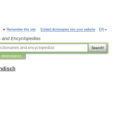
Remember this site
Embed dictionaries into your website
EN
s and Encyclopedias
Search!
Interpretations
ndisch