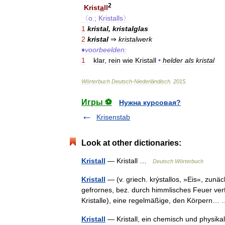
2
Krist
a
ll
〈o
.;
Kristalls〉
1
kristal
,
kristalglas
2
kristal
⇒
kristalwerk
♦
voorbeelden:
1
klar
,
rein
wie
Kristall
•
helder
als
kristal
Wörterbuch
Deutsch
-
Niederländisch
.
2015
.
Игры ⚽
Нужна курсовая?
Krisenstab
Look at other dictionaries:
Kristall
— Kristall …
Deutsch Wörterbuch
Kristall
— (v. griech. krýstallos, »Eis«, zunä
gefrornes, bez. durch himmlisches Feuer verf
Kristalle), eine regelmäßige, den Körpern
Kristall
— Kristall, ein chemisch und physika